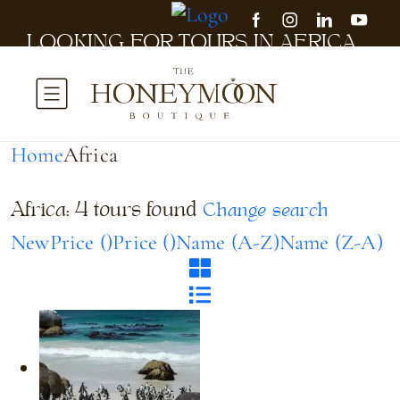
LOOKING FOR TOURS IN AFRICA...
it will take a couple of seconds
Home
Africa
Africa: 4 tours found
Change search
New
Price (
)
Price (
)
Name (A-Z)
Name (Z-A)