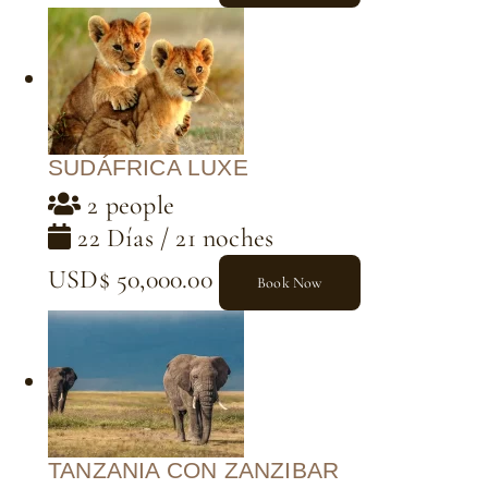
SUDÁFRICA LUXE
2 people
22 Días / 21 noches
USD$ 50,000.00
Book Now
TANZANIA CON ZANZIBAR