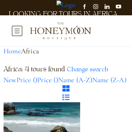
LOOKING FOR TOURS IN AFRICA...
it will take a couple of seconds
Home
Africa
Africa: 4 tours found
Change search
New
Price (
)
Price (
)
Name (A-Z)
Name (Z-A)