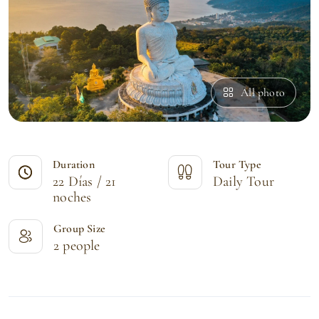
All photo
Duration
Tour Type
22 Días / 21
Daily Tour
noches
Group Size
2 people