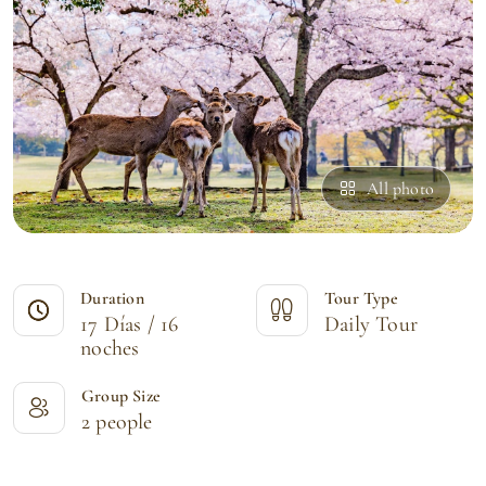
All photo
Duration
Tour Type
17 Días / 16
Daily Tour
noches
Group Size
2 people