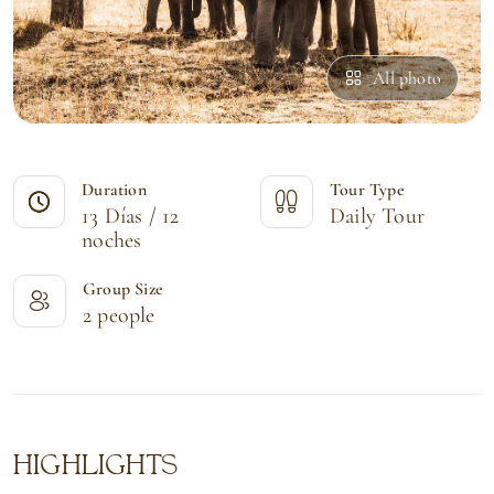
All photo
Duration
Tour Type
13 Días / 12
Daily Tour
noches
Group Size
2 people
HIGHLIGHTS